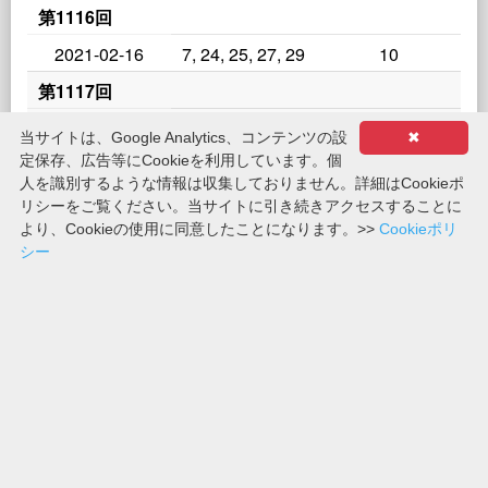
第1116回
2021-02-16
7, 24, 25, 27, 29
10
第1117回
2021-02-23
4, 13, 22, 27, 30
19
当サイトは、Google Analytics、コンテンツの設
✖
定保存、広告等にCookieを利用しています。個
2021年01月の結果
一覧へ
2021年03月の結果
人を識別するような情報は収集しておりません。詳細はCookieポ
リシーをご覧ください。当サイトに引き続きアクセスすることに
より、Cookieの使用に同意したことになります。>>
Cookieポリ
シー
ミニロト
過去の抽せん結果
2021年02月
サイト利用規約
プライバシーポリシー
COOKIEポリシー
サイトマップ
宝くじネット