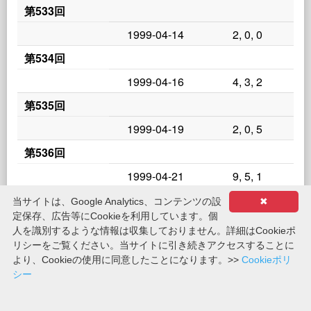
第533回
1999-04-14
2, 0, 0
第534回
1999-04-16
4, 3, 2
第535回
1999-04-19
2, 0, 5
第536回
1999-04-21
9, 5, 1
第537回
当サイトは、Google Analytics、コンテンツの設
✖
定保存、広告等にCookieを利用しています。個
1999-04-23
9, 9, 8
人を識別するような情報は収集しておりません。詳細はCookieポ
第538回
リシーをご覧ください。当サイトに引き続きアクセスすることに
より、Cookieの使用に同意したことになります。>>
Cookieポリ
1999-04-26
6, 2, 8
シー
第539回