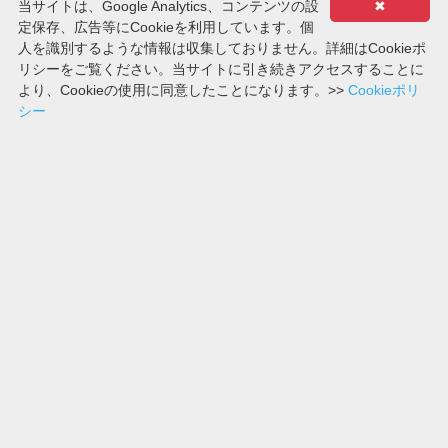
当サイトは、Google Analytics、コンテンツの設
✖
2020-03-20
3, 9, 7
定保存、広告等にCookieを利用しています。個
第5396回
人を識別するような情報は収集しておりません。詳細はCookieポ
リシーをご覧ください。当サイトに引き続きアクセスすることに
2020-03-23
0, 6, 3
より、Cookieの使用に同意したことになります。>>
Cookieポリ
第5397回
シー
2020-03-24
4, 7, 7
第5398回
2020-03-25
5, 0, 9
第5399回
2020-03-26
9, 3, 0
第5400回
2020-03-27
9, 3, 8
第5401回
2020-03-30
5, 7, 4