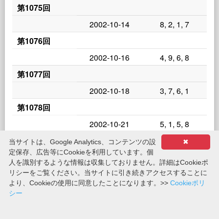
第1075回
2002-10-14
8, 2, 1, 7
第1076回
2002-10-16
4, 9, 6, 8
第1077回
2002-10-18
3, 7, 6, 1
第1078回
2002-10-21
5, 1, 5, 8
第1079回
当サイトは、Google Analytics、コンテンツの設
✖
定保存、広告等にCookieを利用しています。個
2002-10-23
4, 3, 9, 7
人を識別するような情報は収集しておりません。詳細はCookieポ
第1080回
リシーをご覧ください。当サイトに引き続きアクセスすることに
より、Cookieの使用に同意したことになります。>>
Cookieポリ
2002-10-25
8, 3, 3, 6
シー
第1081回