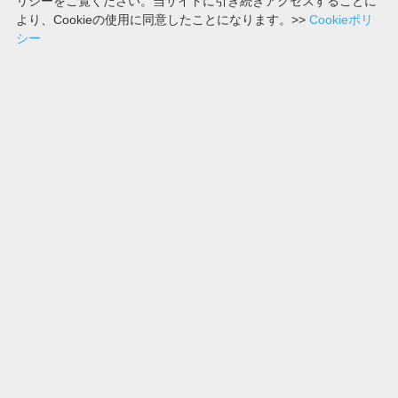
リシーをご覧ください。当サイトに引き続きアクセスすることに
第1421回
より、Cookieの使用に同意したことになります。>>
Cookieポリ
シー
2004-10-22
6, 1, 5, 1
第1422回
2004-10-25
7, 5, 3, 5
第1423回
2004-10-26
0, 5, 9, 8
第1424回
2004-10-27
9, 5, 7, 0
第1425回
2004-10-28
6, 0, 2, 6
第1426回
2004-10-29
7, 7, 2, 8
2004年09月の結果
一覧へ
2004年11月の結果