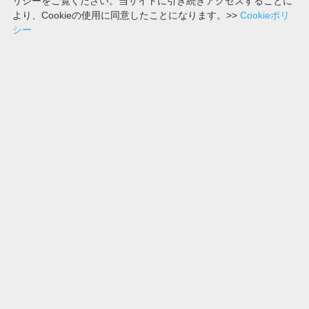
リシーをご覧ください。当サイトに引き続きアクセスすることに
第1873回
より、Cookieの使用に同意したことになります。>>
Cookieポリ
シー
2006-07-24
4, 0, 7, 4
第1874回
2006-07-25
4, 7, 1, 7
第1875回
2006-07-26
4, 6, 5, 8
第1876回
2006-07-27
4, 6, 3, 5
第1877回
2006-07-28
3, 8, 0, 7
第1878回
2006-07-31
3, 9, 6, 0
2006年06月の結果
一覧へ
2006年08月の結果